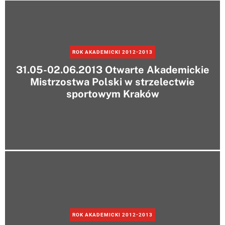
e
r
m
o
d
e
ROK AKADEMICKI 2012-2013
31.05-02.06.2013 Otwarte Akademickie
Mistrzostwa Polski w strzelectwie
sportowym Kraków
ROK AKADEMICKI 2012-2013