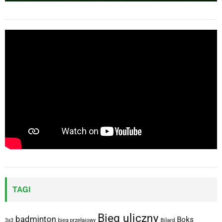
TAGI
Bieg uliczny
badminton
Boks
3x3
bieg przełajowy
Bilard