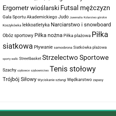
Futsal mężczyzn
Ergometr wioślarski
Judo
Gala Sportu Akademickiego
Juwenalia
Kolarstwo górskie
Narciarstwo i snowboard
lekkoatletyka
Koszykówka
Piłka
Piłka nożna
Obóz sportowy
Piłka plażowa
siatkowa
Pływanie
Siatkówka plażowa
samoobrona
Strzelectwo Sportowe
Streetbasket
sporty walki
Tenis stołowy
Szachy
szybowce
szybownictwo
Trójbój Siłowy
Wędkarstwo
Wyciskanie sztangi
zapasy