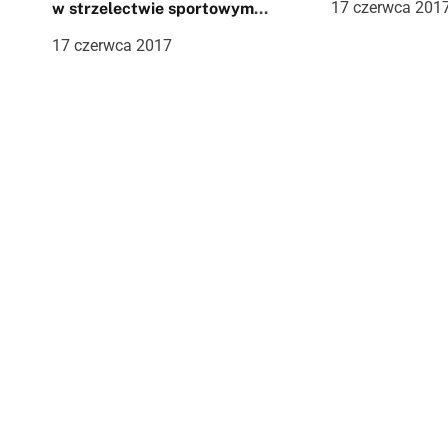
17 czerwca 201
w strzelectwie sportowym
Kraków
c
17 czerwca 2017
j
a
w
p
i
s
u