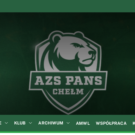
A
Z
S
P
A
N
S
w
C
h
e
ł
E
KLUB
ARCHIWUM
AMWL
WSPÓŁPRACA
m
i