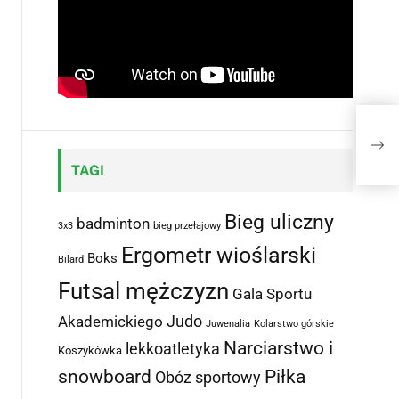
TAGI
Bieg uliczny
badminton
3x3
bieg przełajowy
Ergometr wioślarski
Boks
Bilard
Futsal mężczyzn
Gala Sportu
Judo
Akademickiego
Juwenalia
Kolarstwo górskie
Narciarstwo i
lekkoatletyka
Koszykówka
snowboard
Piłka
Obóz sportowy