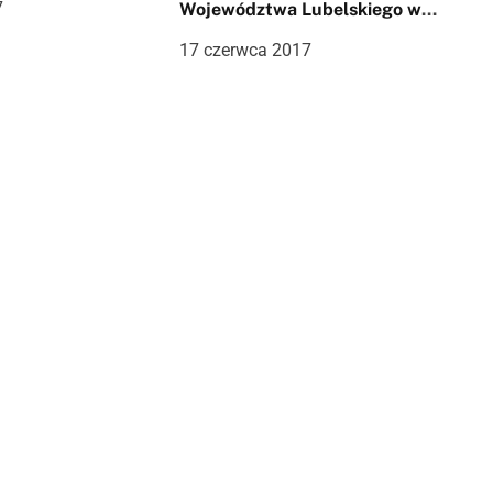
7
Województwa Lubelskiego w
Trójboju Siłowym
17 czerwca 2017