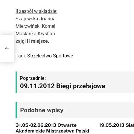
II zespół w składzie:
Szajewska Joanna
Mierzwiński Kornel
Maślanka Krystian
zajął
II miejsce.
Tagi:
Strzelectwo Sportowe
N
Poprzednie:
09.11.2012 Biegi przełajowe
a
w
Podobne wpisy
i
g
31.05-02.06.2013 Otwarte
19.05.2013 Si
Akademickie Mistrzostwa Polski
a