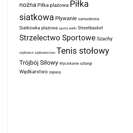
Piłka
nożna
Piłka plażowa
siatkowa
Pływanie
samoobrona
Siatkówka plażowa
Streetbasket
sporty walki
Strzelectwo Sportowe
Szachy
Tenis stołowy
szybowce
szybownictwo
Trójbój Siłowy
Wyciskanie sztangi
Wędkarstwo
zapasy