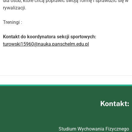
dla osób, które chcą poprawić swoją formę i sprawdzić się w
e
r
rywalizacji.
m
o
Treningi :
d
e
Kontakt do koordynatora sekcji sportowych:
turowski15960@nauka.panschelm.edu.pl
Kontakt:
Studium Wychowania Fizycznego