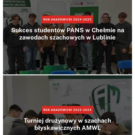
e
r
m
o
ROK AKADEMICKI 2024-2025
d
Sukces studentów PANS w Chełmie na
e
zawodach szachowych w Lublinie
ROK AKADEMICKI 2023-2024
Turniej drużynowy w szachach
błyskawicznych AMWL