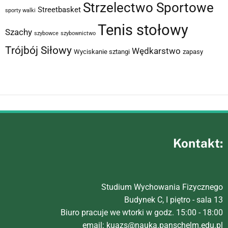
Strzelectwo Sportowe
Streetbasket
sporty walki
Tenis stołowy
Szachy
szybowce
szybownictwo
Trójbój Siłowy
Wędkarstwo
Wyciskanie sztangi
zapasy
Kontakt:
Studium Wychowania Fizycznego
Budynek C, I piętro - sala 13
Biuro pracuje we wtorki w godz. 15:00 - 18:00
email:
kuazs@nauka.panschelm.edu.pl