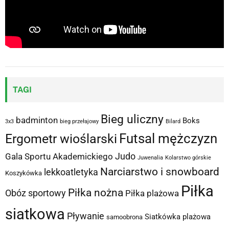
TAGI
Bieg uliczny
badminton
Boks
3x3
bieg przełajowy
Bilard
Futsal mężczyzn
Ergometr wioślarski
Judo
Gala Sportu Akademickiego
Juwenalia
Kolarstwo górskie
Narciarstwo i snowboard
lekkoatletyka
Koszykówka
Piłka
Piłka nożna
Obóz sportowy
Piłka plażowa
siatkowa
Pływanie
Siatkówka plażowa
samoobrona