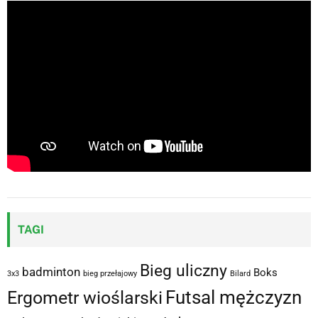
TAGI
Bieg uliczny
badminton
Boks
3x3
bieg przełajowy
Bilard
Futsal mężczyzn
Ergometr wioślarski