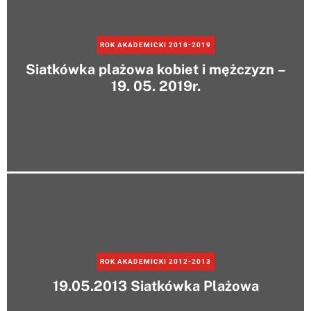
e
r
m
o
ROK AKADEMICKI 2018-2019
d
Siatkówka plażowa kobiet i mężczyzn –
e
19. 05. 2019r.
ROK AKADEMICKI 2012-2013
19.05.2013 Siatkówka Plażowa