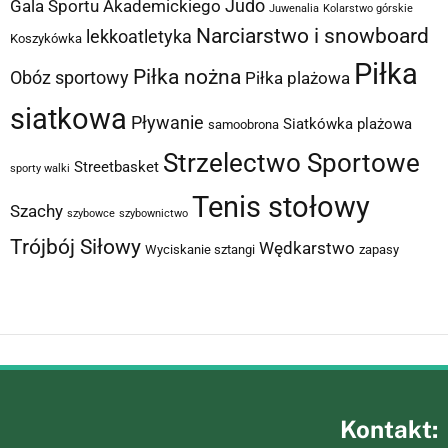
Judo
Gala Sportu Akademickiego
Juwenalia
Kolarstwo górskie
Narciarstwo i snowboard
lekkoatletyka
Koszykówka
Piłka
Piłka nożna
Obóz sportowy
Piłka plażowa
siatkowa
Pływanie
Siatkówka plażowa
samoobrona
Strzelectwo Sportowe
Streetbasket
sporty walki
Tenis stołowy
Szachy
szybowce
szybownictwo
Trójbój Siłowy
Wędkarstwo
Wyciskanie sztangi
zapasy
Kontakt: