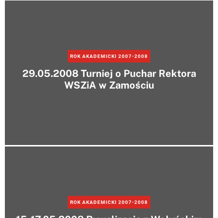
e
r
m
o
d
e
ROK AKADEMICKI 2007-2008
29.05.2008 Turniej o Puchar Rektora
WSZiA w Zamościu
ROK AKADEMICKI 2007-2008