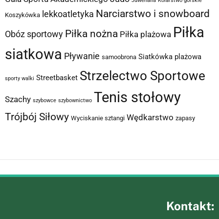
Juwenalia
Kolarstwo górskie
Narciarstwo i snowboard
lekkoatletyka
Koszykówka
Piłka
Piłka nożna
Obóz sportowy
Piłka plażowa
siatkowa
Pływanie
Siatkówka plażowa
samoobrona
Strzelectwo Sportowe
Streetbasket
sporty walki
Tenis stołowy
Szachy
szybowce
szybownictwo
Trójbój Siłowy
Wędkarstwo
Wyciskanie sztangi
zapasy
Kontakt: