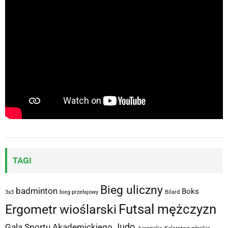
TAGI
Bieg uliczny
badminton
Boks
3x3
bieg przełajowy
Bilard
Futsal mężczyzn
Ergometr wioślarski
Judo
Gala Sportu Akademickiego