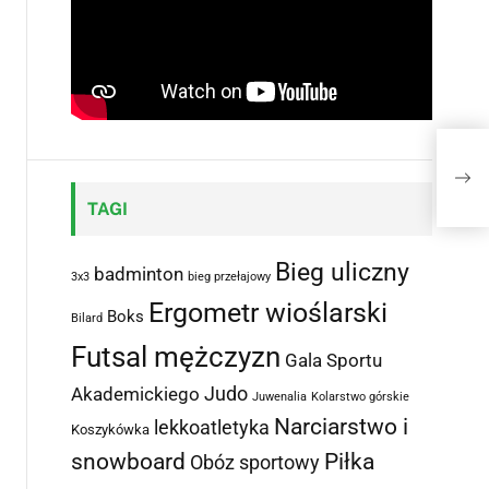
TAGI
Bieg uliczny
badminton
3x3
bieg przełajowy
Ergometr wioślarski
Boks
Bilard
Futsal mężczyzn
Gala Sportu
Judo
Akademickiego
Juwenalia
Kolarstwo górskie
Narciarstwo i
lekkoatletyka
Koszykówka
snowboard
Piłka
Obóz sportowy