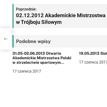
N
Poprzednie:
02.12.2012 Akademickie Mistrzostwa
a
w Trójboju Siłowym
w
i
oju
Podobne wpisy
g
a
31.05-02.06.2013 Otwarte
19.05.2013 Si
Akademickie Mistrzostwa Polski
c
17 czerwca 201
w strzelectwie sportowym
Kraków
j
17 czerwca 2017
a
w
p