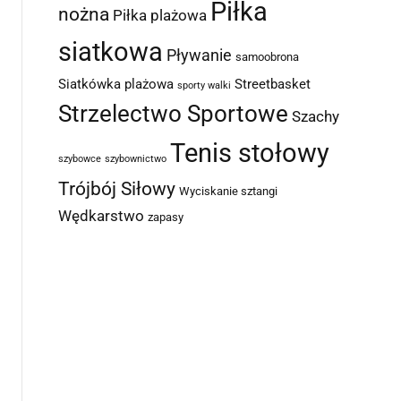
Piłka
nożna
Piłka plażowa
siatkowa
Pływanie
samoobrona
Siatkówka plażowa
Streetbasket
sporty walki
Strzelectwo Sportowe
Szachy
Tenis stołowy
szybowce
szybownictwo
Trójbój Siłowy
Wyciskanie sztangi
Wędkarstwo
zapasy