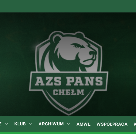
A
Z
S
P
A
N
S
w
C
h
e
ł
E
KLUB
ARCHIWUM
AMWL
WSPÓŁPRACA
m
i