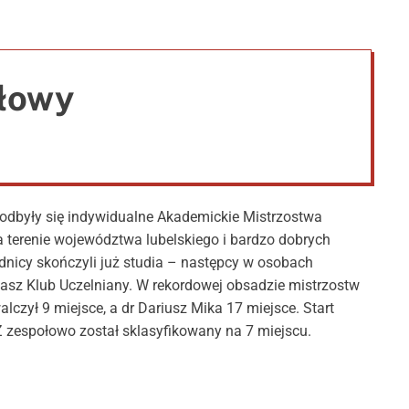
e
ołowy
 odbyły się indywidualne Akademickie Mistrzostwa
a terenie województwa lubelskiego i bardzo dobrych
nicy skończyli już studia – następcy w osobach
nasz Klub Uczelniany. W rekordowej obsadzie mistrzostw
zył 9 miejsce, a dr Dariusz Mika 17 miejsce. Start
zespołowo został sklasyfikowany na 7 miejscu.