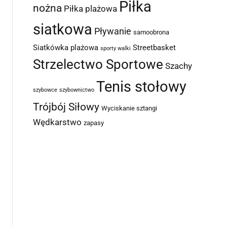
Piłka
nożna
Piłka plażowa
siatkowa
Pływanie
samoobrona
Siatkówka plażowa
Streetbasket
sporty walki
Strzelectwo Sportowe
Szachy
Tenis stołowy
szybowce
szybownictwo
Trójbój Siłowy
Wyciskanie sztangi
Wędkarstwo
zapasy