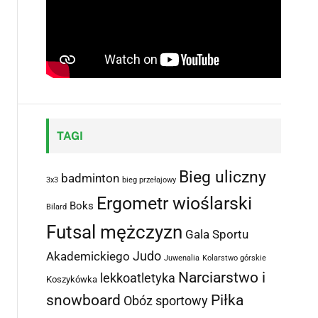
TAGI
Bieg uliczny
badminton
3x3
bieg przełajowy
Ergometr wioślarski
Boks
Bilard
Futsal mężczyzn
Gala Sportu
Judo
Akademickiego
Juwenalia
Kolarstwo górskie
Narciarstwo i
lekkoatletyka
Koszykówka
snowboard
Piłka
Obóz sportowy