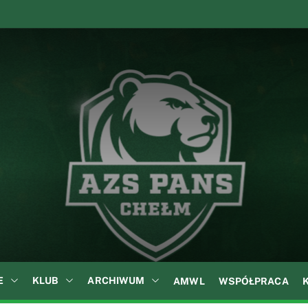
A
Z
S
P
A
N
S
w
C
h
e
ł
E
KLUB
ARCHIWUM
AMWL
WSPÓŁPRACA
m
i