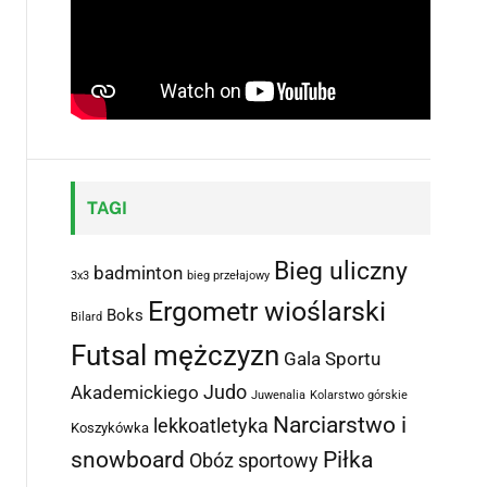
TAGI
Bieg uliczny
badminton
3x3
bieg przełajowy
Ergometr wioślarski
Boks
Bilard
Futsal mężczyzn
Gala Sportu
Judo
Akademickiego
Juwenalia
Kolarstwo górskie
Narciarstwo i
lekkoatletyka
Koszykówka
snowboard
Piłka
Obóz sportowy