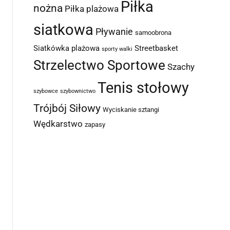
Piłka
nożna
Piłka plażowa
siatkowa
Pływanie
samoobrona
Siatkówka plażowa
Streetbasket
sporty walki
Strzelectwo Sportowe
Szachy
Tenis stołowy
szybowce
szybownictwo
Trójbój Siłowy
Wyciskanie sztangi
Wędkarstwo
zapasy