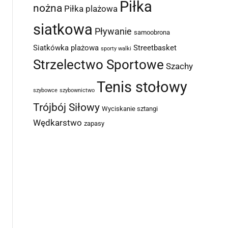
Piłka
nożna
Piłka plażowa
siatkowa
Pływanie
samoobrona
Siatkówka plażowa
Streetbasket
sporty walki
Strzelectwo Sportowe
Szachy
Tenis stołowy
szybowce
szybownictwo
Trójbój Siłowy
Wyciskanie sztangi
Wędkarstwo
zapasy