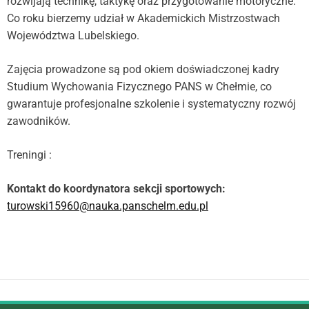
rozwijają technikę, taktykę oraz przygotowanie motoryczne.
e
r
Co roku bierzemy udział w Akademickich Mistrzostwach
m
Województwa Lubelskiego.
o
d
e
Zajęcia prowadzone są pod okiem doświadczonej kadry
Studium Wychowania Fizycznego PANS w Chełmie, co
gwarantuje profesjonalne szkolenie i systematyczny rozwój
zawodników.
Treningi :
Kontakt do koordynatora sekcji sportowych:
turowski15960@nauka.panschelm.edu.pl