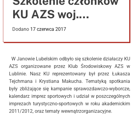
Szkolenie członków
e
r
KU AZS woj.
m
o
d
Lubelskiego –
Dodano
17 czerwca 2017
e
Janów Lubelski
W Janowie Lubelskim odbyło się szkolenie działaczy KU
AZS organizowane przez Klub Środowiskowy AZS w
Lublinie. Nasz KU reprezentowany był przez Łukasza
Tejchmana i Krystiana Makucha. Tematyką spotkania
były zbliżające się kampanie sprawozdawczo-wyborcze,
kalendarz imprez sportowych i udział w poszczególnych
imprezach turystyczno-sportowych w roku akademickim
2011/2012, oraz tematy wewnątrzorganizacyjne.