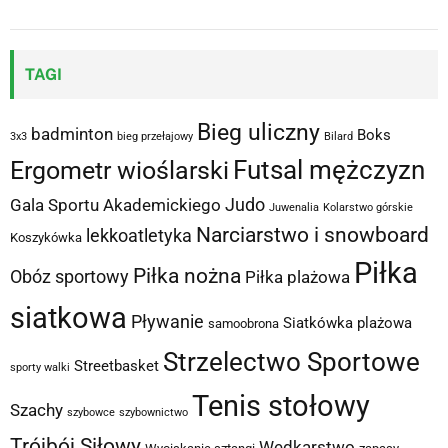
TAGI
Bieg uliczny
badminton
Boks
3x3
bieg przełajowy
Bilard
Futsal mężczyzn
Ergometr wioślarski
Judo
Gala Sportu Akademickiego
Juwenalia
Kolarstwo górskie
Narciarstwo i snowboard
lekkoatletyka
Koszykówka
Piłka
Piłka nożna
Obóz sportowy
Piłka plażowa
siatkowa
Pływanie
Siatkówka plażowa
samoobrona
Strzelectwo Sportowe
Streetbasket
sporty walki
Tenis stołowy
Szachy
szybowce
szybownictwo
Trójbój Siłowy
Wędkarstwo