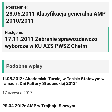
N
Poprzednie:
28.06.2011 Klasyfikacja generalna AMP
a
2010/2011
w
Następne:
i
17.11.2011 Zebranie sprawozdawczo –
g
wyborcze w KU AZS PWSZ Chełm
a
c
Podobne wpisy
j
11.05.2012r Akademicki Turniej w Tenisie Stołowym w
a
ramach „Dni Kultury Studenckiej 2012”
w
17 czerwca 2017
p
29.04 2012r AMP w Trójboju Siłowym
i