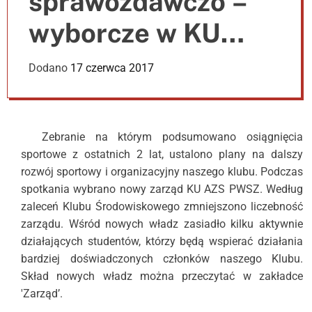
sprawozdawczo –
e
r
wyborcze w KU
m
o
d
AZS PWSZ Chełm
Dodano
17 czerwca 2017
e
Zebranie na którym podsumowano osiągnięcia
sportowe z ostatnich 2 lat, ustalono plany na dalszy
rozwój sportowy i organizacyjny naszego klubu. Podczas
spotkania wybrano nowy zarząd KU AZS PWSZ. Według
zaleceń Klubu Środowiskowego zmniejszono liczebność
zarządu. Wśród nowych władz zasiadło kilku aktywnie
działających studentów, którzy będą wspierać działania
bardziej doświadczonych członków naszego Klubu.
Skład nowych władz można przeczytać w zakładce
'Zarząd’.