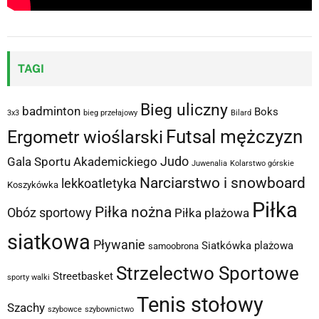
TAGI
Bieg uliczny
badminton
Boks
3x3
bieg przełajowy
Bilard
Futsal mężczyzn
Ergometr wioślarski
Judo
Gala Sportu Akademickiego
Juwenalia
Kolarstwo górskie
Narciarstwo i snowboard
lekkoatletyka
Koszykówka
Piłka
Piłka nożna
Obóz sportowy
Piłka plażowa
siatkowa
Pływanie
Siatkówka plażowa
samoobrona
Strzelectwo Sportowe
Streetbasket
sporty walki
Tenis stołowy
Szachy
szybowce
szybownictwo