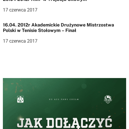
p
17 czerwca 2017
i
s
16.04. 2012r Akademickie Drużynowe Mistrzostwa
Polski w Tenisie Stołowym – Finał
u
17 czerwca 2017