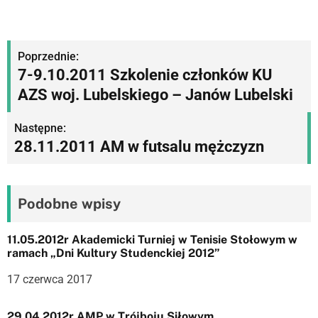
N
Poprzednie:
7-9.10.2011 Szkolenie członków KU
a
AZS woj. Lubelskiego – Janów Lubelski
w
Następne:
i
28.11.2011 AM w futsalu mężczyzn
g
a
Podobne wpisy
c
j
11.05.2012r Akademicki Turniej w Tenisie Stołowym w
ramach „Dni Kultury Studenckiej 2012”
a
17 czerwca 2017
w
29.04 2012r AMP w Trójboju Siłowym