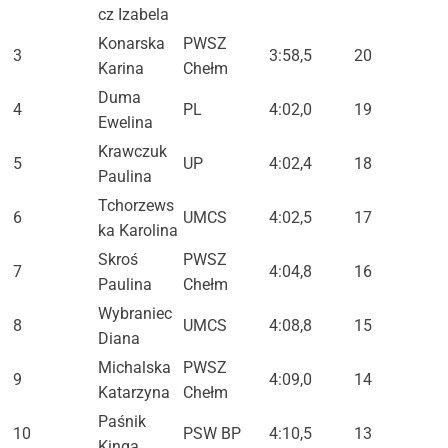
cz Izabela
Konarska
PWSZ
3
3:58,5
20
Karina
Chełm
Duma
4
PL
4:02,0
19
Ewelina
Krawczuk
5
UP
4:02,4
18
Paulina
Tchorzews
6
UMCS
4:02,5
17
ka Karolina
Skroś
PWSZ
7
4:04,8
16
Paulina
Chełm
Wybraniec
8
UMCS
4:08,8
15
Diana
Michalska
PWSZ
9
4:09,0
14
Katarzyna
Chełm
Paśnik
10
PSW BP
4:10,5
13
Kinga