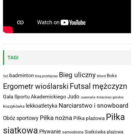
TAGI
Bieg uliczny
badminton
Boks
3x3
bieg przełajowy
Bilard
Futsal mężczyzn
Ergometr wioślarski
Judo
Gala Sportu Akademickiego
Juwenalia
Kolarstwo górskie
Narciarstwo i snowboard
lekkoatletyka
Koszykówka
Piłka
Piłka nożna
Obóz sportowy
Piłka plażowa
siatkowa
Pływanie
Siatkówka plażowa
samoobrona