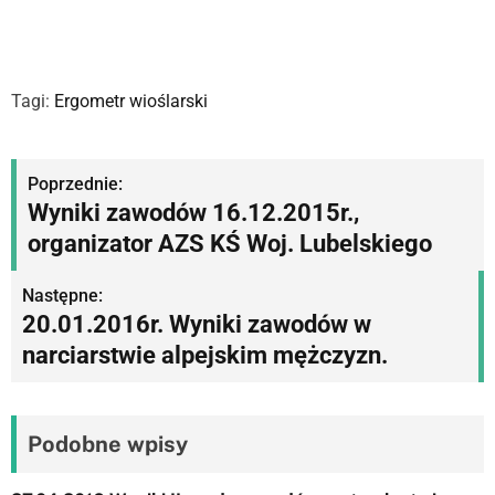
Tagi:
Ergometr wioślarski
N
Poprzednie:
Wyniki zawodów 16.12.2015r.,
a
organizator AZS KŚ Woj. Lubelskiego
w
Następne:
i
20.01.2016r. Wyniki zawodów w
g
narciarstwie alpejskim mężczyzn.
a
c
Podobne wpisy
j