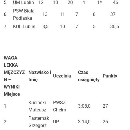
5
UM Lublin
12
10
20
4
1*
46
PSW Biała
6
13
11
7
6
37
Podlaska
7
KUL Lublin
8,5
10
7
5
30,5
WAGA
LEKKA
MĘŻCZYZ
Nazwisko i
Czas
Uczelnia
Punkty
N –
Imię
osiągnięty
WYNIKI
Miejsce
Kuciński
PWSZ
1
3:08,0
27
Mateusz
Chełm
Pasternak
2
UP
3:14,0
25
Grzegorz