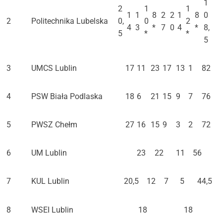
1
2
1
1
1
1
8
2
2
1
8
0
2
Politechnika Lubelska
0,
0
2
4
3
*
7
0
4
*
8,
5
*
*
5
3
UMCS Lublin
17
11
23
17
13
1
82
4
PSW Biała Podlaska
18
6
21
15
9
7
76
5
PWSZ Chełm
27
16
15
9
3
2
72
6
UM Lublin
23
22
11
56
7
KUL Lublin
20,5
12
7
5
44,5
8
WSEI Lublin
18
18