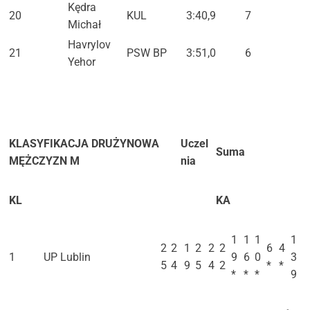
Kędra
20
KUL
3:40,9
7
Michał
Havrylov
21
PSW BP
3:51,0
6
Yehor
KLASYFIKACJA DRUŻYNOWA
Uczel
Suma
MĘŻCZYZN M
nia
KL
KA
1
1
1
1
2
2
1
2
2
2
6
4
1
UP Lublin
9
6
0
3
5
4
9
5
4
2
*
*
*
*
*
9