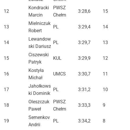
Kondracki
PWSZ
12
3:28,6
15
Marcin
Chełm
Mielniczuk
13
PL
3:29,4
14
Robert
Lewandow
14
PL
3:29,7
13
ski Dariusz
Ciszewski
15
KUL
3:29,9
12
Patryk
Kostyła
16
UMCS
3:30,7
11
Michał
Jahołkows
17
PL
3:31,2
10
ki Dominik
Oleszczuk
PWSZ
18
3:33,3
9
Paweł
Chełm
Semenkov
19
PL
3:34,2
8
Andrii