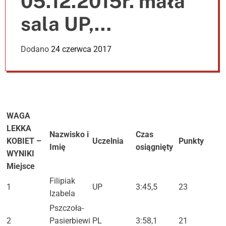
05.12.2015r. mała
e
r
sala UP,
m
o
d
organizator AZS KŚ
Dodano
24 czerwca 2017
e
Woj.
Lubelskiego/KU
AZS UP
WAGA
LEKKA
Nazwisko i
Czas
KOBIET –
Uczelnia
Punkty
Imię
osiągnięty
WYNIKI
Miejsce
Filipiak
1
UP
3:45,5
23
Izabela
Pszczoła-
2
Pasierbiewi
PL
3:58,1
21