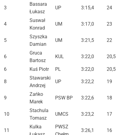
Bassara
3
UP
3:15,4
24
Łukasz
Suswał
4
UM
3:17,0
23
Konrad
Szyszka
5
UM
3:21,5
22
Damian
Gruca
6
KUL
3:22,0
20,5
Bartosz
6
Kuś Piotr
PL
3:22,0
20,5
Stawarski
8
UP
3:22,2
19
Andrzej
Zańko
9
PSW BP
3:22,6
18
Marek
Stachula
10
UMCS
3:23,2
17
Tomasz
Kulka
PWSZ
11
3:26,1
16
Łukasz
Chełm