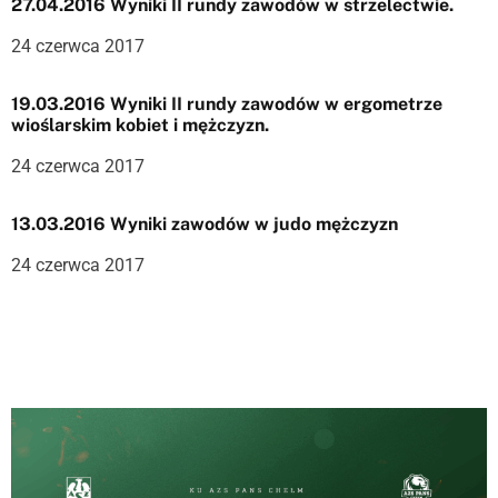
27.04.2016 Wyniki II rundy zawodów w strzelectwie.
a
24 czerwca 2017
w
p
19.03.2016 Wyniki II rundy zawodów w ergometrze
wioślarskim kobiet i mężczyzn.
i
24 czerwca 2017
s
13.03.2016 Wyniki zawodów w judo mężczyzn
u
24 czerwca 2017