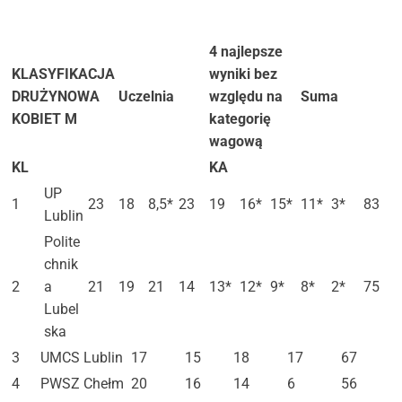
4 najlepsze
KLASYFIKACJA
wyniki bez
DRUŻYNOWA
Uczelnia
względu na
Suma
KOBIET M
kategorię
wagową
KL
KA
UP
1
23
18
8,5*
23
19
16*
15*
11*
3*
83
Lublin
Polite
chnik
2
a
21
19
21
14
13*
12*
9*
8*
2*
75
Lubel
ska
3
UMCS Lublin
17
15
18
17
67
4
PWSZ Chełm
20
16
14
6
56