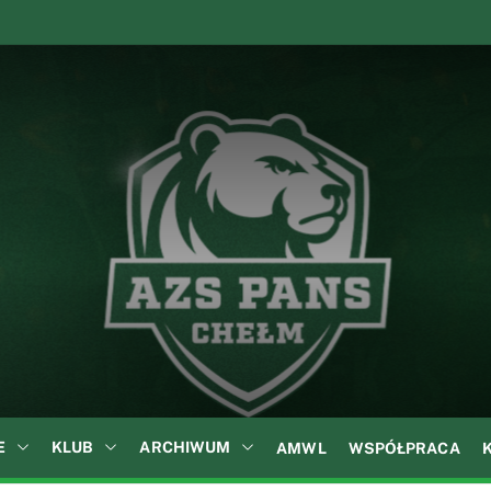
A
Z
S
P
A
N
S
w
C
h
e
ł
E
KLUB
ARCHIWUM
AMWL
WSPÓŁPRACA
m
i