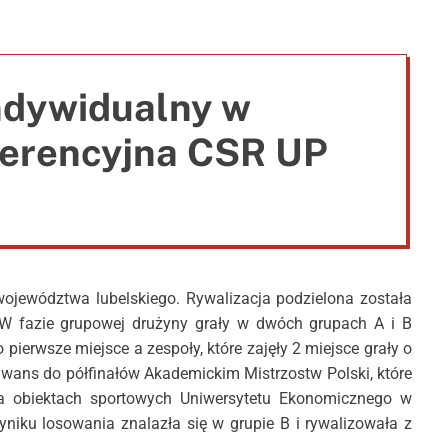
e
indywidualny w
ferencyjna CSR UP
województwa lubelskiego. Rywalizacja podzielona została
W fazie grupowej drużyny grały w dwóch grupach A i B
 pierwsze miejsce a zespoły, które zajęły 2 miejsce grały o
 awans do półfinałów Akademickim Mistrzostw Polski, które
a obiektach sportowych Uniwersytetu Ekonomicznego w
ku losowania znalazła się w grupie B i rywalizowała z