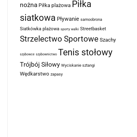
Piłka
nożna
Piłka plażowa
siatkowa
Pływanie
samoobrona
Siatkówka plażowa
Streetbasket
sporty walki
Strzelectwo Sportowe
Szachy
Tenis stołowy
szybowce
szybownictwo
Trójbój Siłowy
Wyciskanie sztangi
Wędkarstwo
zapasy