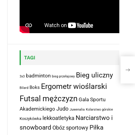
TAGI
05.12.2014 Zawod
orga
Bieg uliczny
badminton
3x3
bieg przełajowy
Ergometr wioślarski
Boks
Bilard
Futsal mężczyzn
Gala Sportu
Judo
Akademickiego
Juwenalia
Kolarstwo górskie
Narciarstwo i
lekkoatletyka
Koszykówka
snowboard
Piłka
Obóz sportowy