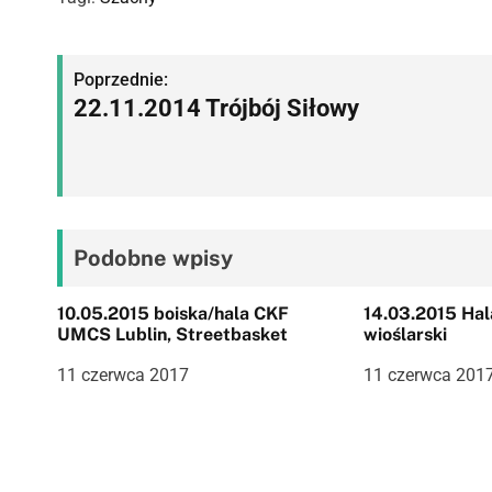
N
Poprzednie:
22.11.2014 Trójbój Siłowy
a
w
i
g
Podobne wpisy
a
10.05.2015 boiska/hala CKF
14.03.2015 Hala UP Ergometr
c
UMCS Lublin, Streetbasket
wioślarski
j
11 czerwca 2017
11 czerwca 201
a
w