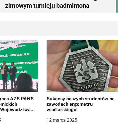
zimowym turnieju badmintona
ukces AZS PANS
Sukcesy naszych studentów na
mickich
zawodach ergometru
 Województwa
wioślarskiego!
024/2025
5
12 marca 2025