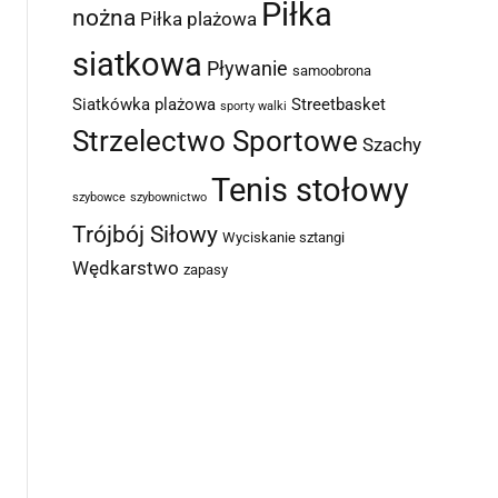
Piłka
nożna
Piłka plażowa
siatkowa
Pływanie
samoobrona
Siatkówka plażowa
Streetbasket
sporty walki
Strzelectwo Sportowe
Szachy
Tenis stołowy
szybowce
szybownictwo
Trójbój Siłowy
Wyciskanie sztangi
Wędkarstwo
zapasy