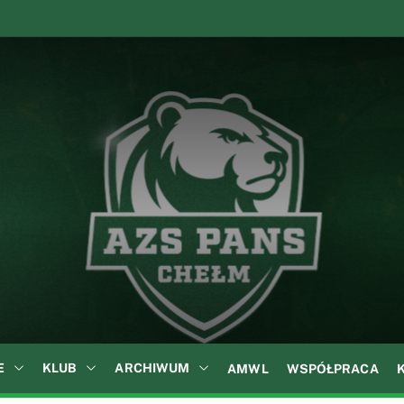
A
Z
S
P
A
N
S
w
C
h
e
ł
E
KLUB
ARCHIWUM
AMWL
WSPÓŁPRACA
m
i