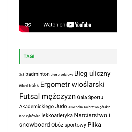
TAGI
Bieg uliczny
badminton
3x3
bieg przełajowy
Ergometr wioślarski
Boks
Bilard
Futsal mężczyzn
Gala Sportu
Judo
Akademickiego
Juwenalia
Kolarstwo górskie
Narciarstwo i
lekkoatletyka
Koszykówka
snowboard
Piłka
Obóz sportowy