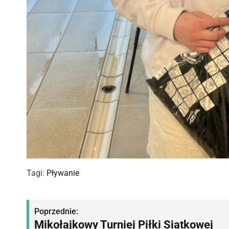
Tagi:
Pływanie
N
Poprzednie:
Mikołajkowy Turniej Piłki Siatkowej
a