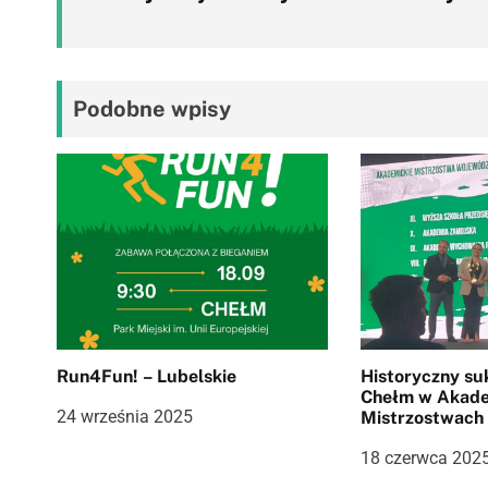
w
i
Podobne wpisy
g
a
c
j
a
w
p
Run4Fun! – Lubelskie
Historyczny s
Chełm w Akade
i
24 września 2025
Mistrzostwach
Lubelskiego 2
s
18 czerwca 202