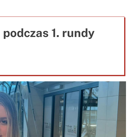
e
 podczas 1. rundy