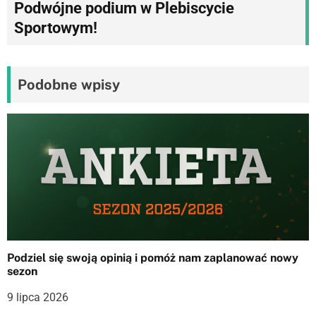
Podwójne podium w Plebiscycie
g
Sportowym!
a
c
Podobne wpisy
j
a
w
p
i
s
Podziel się swoją opinią i pomóż nam zaplanować nowy
u
sezon
9 lipca 2026