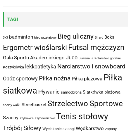
TAGI
Bieg uliczny
badminton
Boks
3x3
bieg przełajowy
Bilard
Futsal mężczyzn
Ergometr wioślarski
Judo
Gala Sportu Akademickiego
Juwenalia
Kolarstwo górskie
Narciarstwo i snowboard
lekkoatletyka
Koszykówka
Piłka
Piłka nożna
Obóz sportowy
Piłka plażowa
siatkowa
Pływanie
Siatkówka plażowa
samoobrona
Strzelectwo Sportowe
Streetbasket
sporty walki
Tenis stołowy
Szachy
szybowce
szybownictwo
Trójbój Siłowy
Wędkarstwo
Wyciskanie sztangi
zapasy