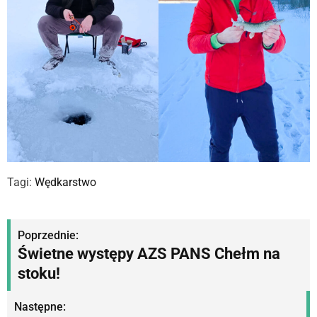
Tagi:
Wędkarstwo
N
Poprzednie:
Świetne występy AZS PANS Chełm na
a
stoku!
w
Następne:
i