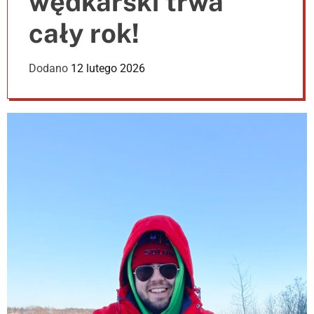
wędkarski trwa
e
r
cały rok!
m
o
d
Dodano
12 lutego 2026
e