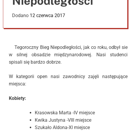
Niepodległości
e
r
m
Dodano
12 czerwca 2017
o
d
e
Tegoroczny Bieg Niepodległości, jak co roku, odbył sie
w silnej obsadzie międzynarodowej. Nasi studenci
spisali się bardzo dobrze.
W kategorii open nasi zawodnicy zajęli następujące
miejsca:
Kobiety:
Krasowska Marta -IV miejsce
Kwika Justyna -VIII miejsce
Szukało Aldona-XI miejsce