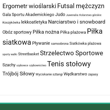
Futsal mężczyzn
Ergometr wioślarski
Judo
Gala Sportu Akademickiego
Juwenalia
Kolarstwo górskie
Narciarstwo i snowboard
lekkoatletyka
Koszykówka
Piłka
Piłka nożna
Obóz sportowy
Piłka plażowa
siatkowa
Pływanie
Siatkówka plażowa
samoobrona
Strzelectwo Sportowe
Streetbasket
sporty walki
Tenis stołowy
Szachy
szybowce
szybownictwo
Trójbój Siłowy
Wędkarstwo
Wyciskanie sztangi
zapasy