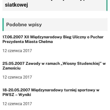
g
siatkowej
a
c
Podobne wpisy
j
17.06.2007 XII Międzynarodowy Bieg Uliczny o Puchar
a
Prezydenta Miasta Chełma
w
12 czerwca 2017
p
25.05.2007 Zawody w ramach „Wiosny Studenckiej” w
i
Zamościu
s
12 czerwca 2017
u
18-20.05.2007 Międzynarodowy turniej sportowy w
PWSZ – Wyniki
12 czerwca 2017