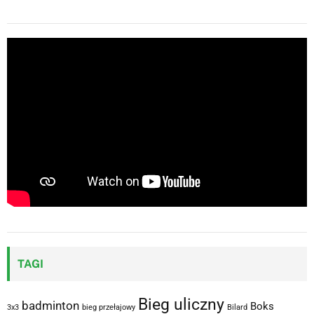
TAGI
Bieg uliczny
badminton
Boks
3x3
bieg przełajowy
Bilard