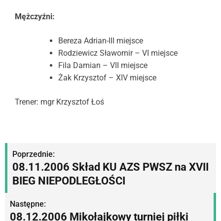
Mężczyźni:
Bereza Adrian-III miejsce
Rodziewicz Sławomir – VI miejsce
Fila Damian – VII miejsce
Żak Krzysztof – XIV miejsce
Trener: mgr Krzysztof Łoś
N
Poprzednie:
08.11.2006 Skład KU AZS PWSZ na XVII
a
BIEG NIEPODLEGŁOŚCI
w
Następne:
i
08.12.2006 Mikołajkowy turniej piłki