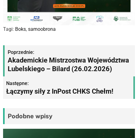
Tagi:
Boks
,
samoobrona
N
Poprzednie:
Akademickie Mistrzostwa Województwa
a
Lubelskiego – Bilard (26.02.2026)
w
Następne:
i
Łączymy siły z InPost CHKS Chełm!
g
a
Podobne wpisy
c
j