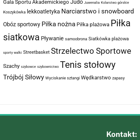
Judo
Gala Sportu Akademickiego
Juwenalia
Kolarstwo górskie
Narciarstwo i snowboard
lekkoatletyka
Koszykówka
Piłka
Piłka nożna
Obóz sportowy
Piłka plażowa
siatkowa
Pływanie
Siatkówka plażowa
samoobrona
Strzelectwo Sportowe
Streetbasket
sporty walki
Tenis stołowy
Szachy
szybowce
szybownictwo
Trójbój Siłowy
Wędkarstwo
Wyciskanie sztangi
zapasy
Kontakt: