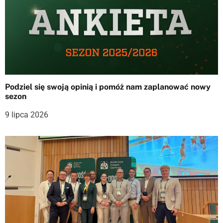
a
w
p
i
s
Podziel się swoją opinią i pomóż nam zaplanować nowy
sezon
u
9 lipca 2026