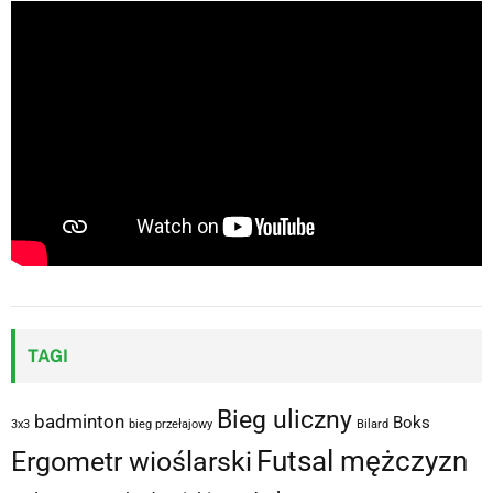
TAGI
Bieg uliczny
badminton
Boks
3x3
bieg przełajowy
Bilard
Futsal mężczyzn
Ergometr wioślarski