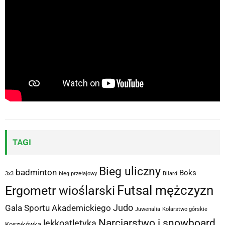
TAGI
Bieg uliczny
badminton
Boks
3x3
bieg przełajowy
Bilard
Futsal mężczyzn
Ergometr wioślarski
Judo
Gala Sportu Akademickiego
Juwenalia
Kolarstwo górskie
Narciarstwo i snowboard
lekkoatletyka
Koszykówka