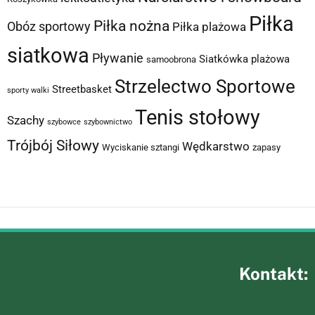
Piłka
Piłka nożna
Obóz sportowy
Piłka plażowa
siatkowa
Pływanie
Siatkówka plażowa
samoobrona
Strzelectwo Sportowe
Streetbasket
sporty walki
Tenis stołowy
Szachy
szybowce
szybownictwo
Trójbój Siłowy
Wędkarstwo
Wyciskanie sztangi
zapasy
Kontakt: