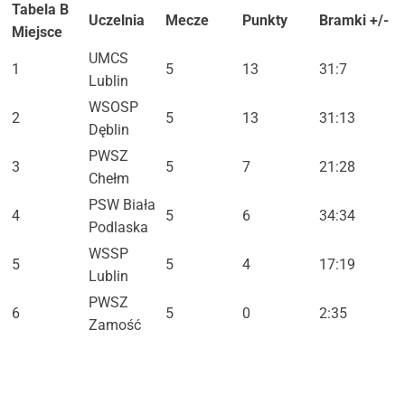
Tabela B
Uczelnia
Mecze
Punkty
Bramki +/-
Miejsce
UMCS
1
5
13
31:7
Lublin
WSOSP
2
5
13
31:13
Dęblin
PWSZ
3
5
7
21:28
Chełm
PSW Biała
4
5
6
34:34
Podlaska
WSSP
5
5
4
17:19
Lublin
PWSZ
6
5
0
2:35
Zamość