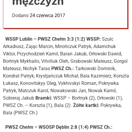
mężczyzn
e
r
m
Dodano
24 czerwca 2017
o
d
e
WSSP Lublin – PWSZ Chełm 3:3 (1:2)
WSSP:
Szulc
Arkadiusz, Zając Marcin, Mirończuk Patryk, Adamchuk
Viktor, Przychodzień Kamil, Baran Jakub, Orłowski Dawid,
Bortnyk Mykhailo, Vitviliuk Oleh, Grabowski Mateusz, Gorgol
Mateusz, Nichyk Taras
PWSZ Ch.:
Tarkowski Dominik,
Kondrat Patryk, Krystjańczuk Michał, Bala Kazimierz, Korszla
Łukasz, Konovitskyy Oleg, Vykhivskyi Roman, Pokrywka
Patryk, Matczuk Karol, Nowakowski Jan, Nowak Kamil,
Sobieraj Jakub
Bramki:
WSSP – Bortnyk (2), Orłowski (1),
PWSZ Ch. – Korszla (1), Bala (2)
Żółte kartki:
Pokrywka,
Bala (PWSZ Ch.)
PWSZ Chełm – WSOSP Dęblin 2:8 (1:4)
PWSZ Ch.: