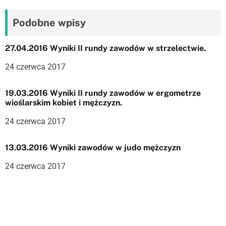
a
Podobne wpisy
c
j
27.04.2016 Wyniki II rundy zawodów w strzelectwie.
a
24 czerwca 2017
w
19.03.2016 Wyniki II rundy zawodów w ergometrze
wioślarskim kobiet i mężczyzn.
p
24 czerwca 2017
i
s
13.03.2016 Wyniki zawodów w judo mężczyzn
u
24 czerwca 2017