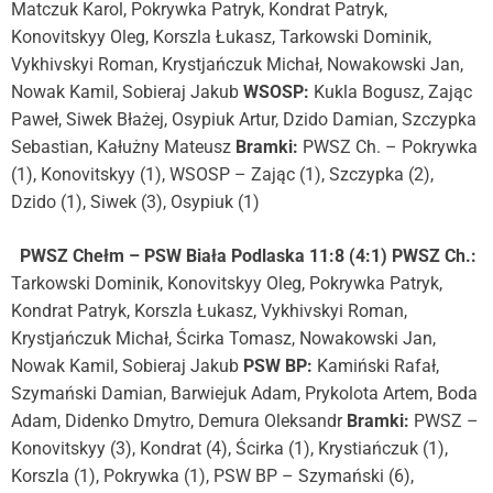
Matczuk Karol, Pokrywka Patryk, Kondrat Patryk,
Konovitskyy Oleg, Korszla Łukasz, Tarkowski Dominik,
Vykhivskyi Roman, Krystjańczuk Michał, Nowakowski Jan,
Nowak Kamil, Sobieraj Jakub
WSOSP:
Kukla Bogusz, Zając
Paweł, Siwek Błażej, Osypiuk Artur, Dzido Damian, Szczypka
Sebastian, Kałużny Mateusz
Bramki:
PWSZ Ch. – Pokrywka
(1), Konovitskyy (1), WSOSP – Zając (1), Szczypka (2),
Dzido (1), Siwek (3), Osypiuk (1)
PWSZ Chełm – PSW Biała Podlaska 11:8 (4:1) PWSZ Ch.:
Tarkowski Dominik, Konovitskyy Oleg, Pokrywka Patryk,
Kondrat Patryk, Korszla Łukasz, Vykhivskyi Roman,
Krystjańczuk Michał, Ścirka Tomasz, Nowakowski Jan,
Nowak Kamil, Sobieraj Jakub
PSW BP:
Kamiński Rafał,
Szymański Damian, Barwiejuk Adam, Prykolota Artem, Boda
Adam, Didenko Dmytro, Demura Oleksandr
Bramki:
PWSZ –
Konovitskyy (3), Kondrat (4), Ścirka (1), Krystiańczuk (1),
Korszla (1), Pokrywka (1), PSW BP – Szymański (6),