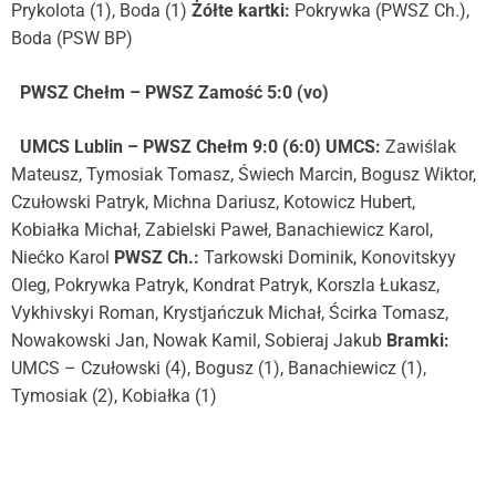
Prykolota (1), Boda (1)
Żółte kartki:
Pokrywka (PWSZ Ch.),
Boda (PSW BP)
PWSZ Chełm
– PWSZ Zamość 5:0 (vo)
UMCS Lublin
– PWSZ Chełm 9:0 (6:0)
UMCS:
Zawiślak
Mateusz, Tymosiak Tomasz, Świech Marcin, Bogusz Wiktor,
Czułowski Patryk, Michna Dariusz, Kotowicz Hubert,
Kobiałka Michał, Zabielski Paweł, Banachiewicz Karol,
Niećko Karol
PWSZ Ch.:
Tarkowski Dominik, Konovitskyy
Oleg, Pokrywka Patryk, Kondrat Patryk, Korszla Łukasz,
Vykhivskyi Roman, Krystjańczuk Michał, Ścirka Tomasz,
Nowakowski Jan, Nowak Kamil, Sobieraj Jakub
Bramki:
UMCS – Czułowski (4), Bogusz (1), Banachiewicz (1),
Tymosiak (2), Kobiałka (1)