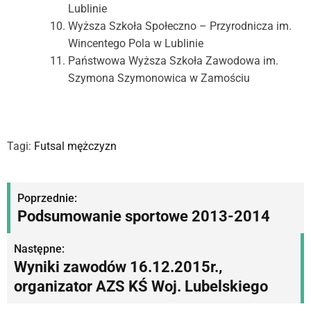
Lublinie
Wyższa Szkoła Społeczno – Przyrodnicza im.
Wincentego Pola w Lublinie
Państwowa Wyższa Szkoła Zawodowa im.
Szymona Szymonowica w Zamościu
Tagi:
Futsal mężczyzn
N
Poprzednie:
Podsumowanie sportowe 2013-2014
a
w
Następne:
Wyniki zawodów 16.12.2015r.,
i
organizator AZS KŚ Woj. Lubelskiego
g