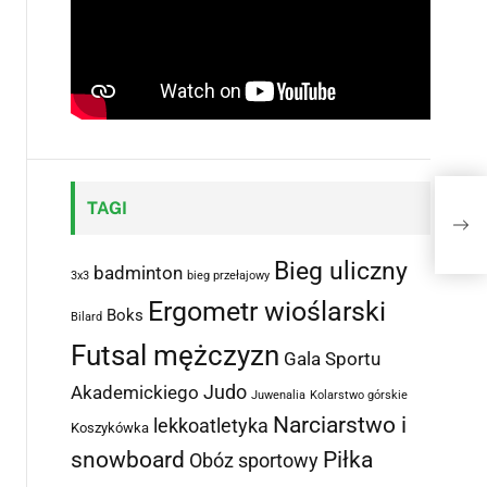
Stu
TAGI
pod
Bieg uliczny
badminton
3x3
bieg przełajowy
Ergometr wioślarski
Boks
Bilard
Futsal mężczyzn
Gala Sportu
Judo
Akademickiego
Juwenalia
Kolarstwo górskie
Narciarstwo i
lekkoatletyka
Koszykówka
snowboard
Piłka
Obóz sportowy