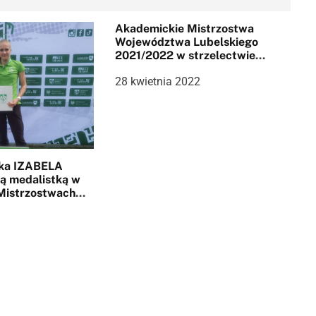
Akademickie Mistrzostwa
Województwa Lubelskiego
2021/2022 w strzelectwie
sportowym – II runda
28 kwietnia 2022
ka IZABELA
ą medalistką w
Mistrzostwach
ubelskiego w
e!