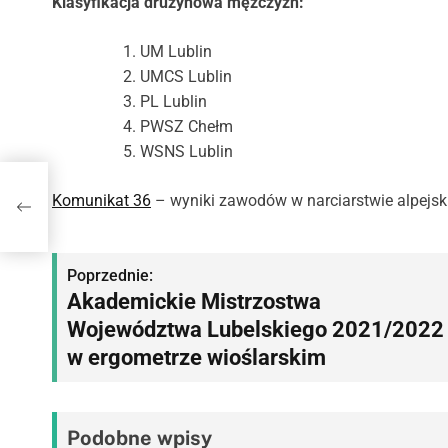
Klasyfikacja drużynowa mężczyzn:
UM Lublin
UMCS Lublin
PL Lublin
PWSZ Chełm
WSNS Lublin
Komunikat 36
– wyniki zawodów w narciarstwie alpejsk
skim
N
Poprzednie:
Akademickie Mistrzostwa
a
Województwa Lubelskiego 2021/2022
w
w ergometrze wioślarskim
i
g
Podobne wpisy