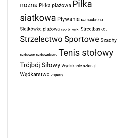
Piłka
nożna
Piłka plażowa
siatkowa
Pływanie
samoobrona
Siatkówka plażowa
Streetbasket
sporty walki
Strzelectwo Sportowe
Szachy
Tenis stołowy
szybowce
szybownictwo
Trójbój Siłowy
Wyciskanie sztangi
Wędkarstwo
zapasy