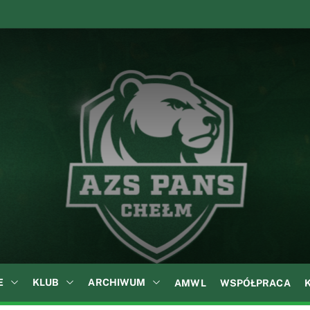
A
Z
S
P
A
N
S
w
C
h
e
ł
E
KLUB
ARCHIWUM
AMWL
WSPÓŁPRACA
m
i