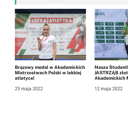
a
c
j
a
w
p
Brązowy medal w Akademickich
Nasza Student
i
Mistrzostwach Polski w lekkiej
JASTRZĄB złot
atletyce!
Akademickich 
s
Województwa L
25 maja 2022
12 maja 2022
Lekkiej Atletyc
u