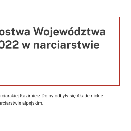
e
zostwa Województwa
022 w narciarstwie
arciarskiej Kazimierz Dolny odbyły się Akademickie
ciarstwie alpejskim.