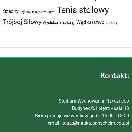
Tenis stołowy
Szachy
szybowce
szybownictwo
Trójbój Siłowy
Wędkarstwo
Wyciskanie sztangi
zapasy
Kontakt:
Studium Wychowania Fizycznego
Budynek C, I piętro - sala 13
Biuro pracuje we wtorki w godz. 15:00 - 18:00
email:
kuazs@nauka.panschelm.edu.pl