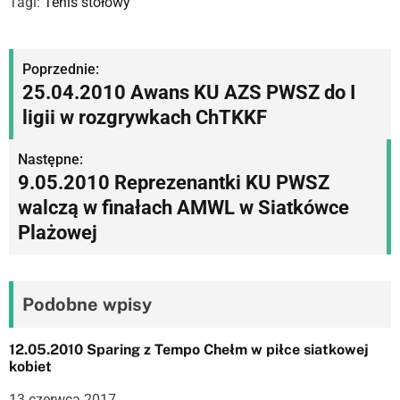
Tagi:
Tenis stołowy
N
Poprzednie:
25.04.2010 Awans KU AZS PWSZ do I
a
ligii w rozgrywkach ChTKKF
w
Następne:
i
9.05.2010 Reprezenantki KU PWSZ
g
walczą w finałach AMWL w Siatkówce
Plażowej
a
c
j
Podobne wpisy
a
12.05.2010 Sparing z Tempo Chełm w piłce siatkowej
w
kobiet
13 czerwca 2017