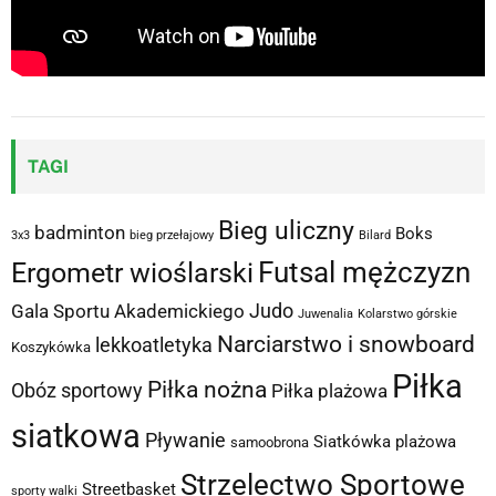
TAGI
Bieg uliczny
badminton
Boks
3x3
bieg przełajowy
Bilard
Futsal mężczyzn
Ergometr wioślarski
Judo
Gala Sportu Akademickiego
Juwenalia
Kolarstwo górskie
Narciarstwo i snowboard
lekkoatletyka
Koszykówka
Piłka
Piłka nożna
Obóz sportowy
Piłka plażowa
siatkowa
Pływanie
Siatkówka plażowa
samoobrona
Strzelectwo Sportowe
Streetbasket
sporty walki