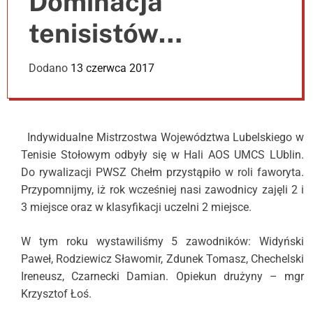
Dominacja
e
r
tenisistów
m
o
d
stołowych Naszej
Dodano
13 czerwca 2017
e
Uczelni w AMWL.
Indywidualne Mistrzostwa Województwa Lubelskiego w
Tenisie Stołowym odbyły się w Hali AOS UMCS LUblin.
Do rywalizacji PWSZ Chełm przystąpiło w roli faworyta.
Przypomnijmy, iż rok wcześniej nasi zawodnicy zajęli 2 i
3 miejsce oraz w klasyfikacji uczelni 2 miejsce.
W tym roku wystawiliśmy 5 zawodników: Widyński
Paweł, Rodziewicz Sławomir, Zdunek Tomasz, Chechelski
Ireneusz, Czarnecki Damian. Opiekun drużyny – mgr
Krzysztof Łoś.