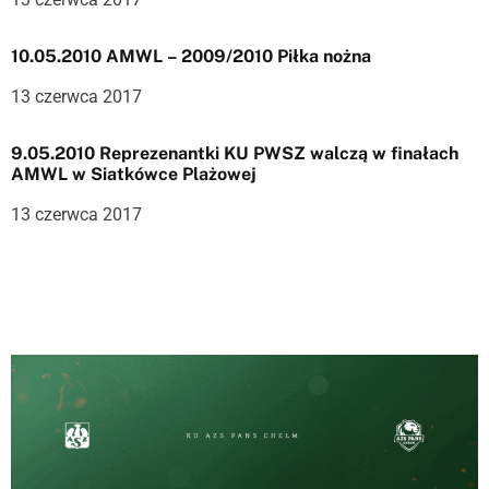
p
i
10.05.2010 AMWL – 2009/2010 Piłka nożna
s
13 czerwca 2017
u
9.05.2010 Reprezenantki KU PWSZ walczą w finałach
AMWL w Siatkówce Plażowej
13 czerwca 2017