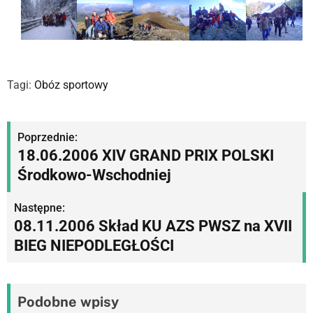
Tagi:
Obóz sportowy
N
Poprzednie:
18.06.2006 XIV GRAND PRIX POLSKI
a
Środkowo-Wschodniej
w
Następne:
i
08.11.2006 Skład KU AZS PWSZ na XVII
g
BIEG NIEPODLEGŁOŚCI
a
c
Podobne wpisy