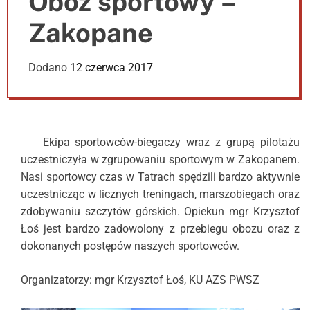
Obóz sportowy –
e
r
Zakopane
m
o
d
Dodano
12 czerwca 2017
e
Ekipa sportowców-biegaczy wraz z grupą pilotażu
uczestniczyła w zgrupowaniu sportowym w Zakopanem.
Nasi sportowcy czas w Tatrach spędzili bardzo aktywnie
uczestnicząc w licznych treningach, marszobiegach oraz
zdobywaniu szczytów górskich. Opiekun mgr Krzysztof
Łoś jest bardzo zadowolony z przebiegu obozu oraz z
dokonanych postępów naszych sportowców.
Organizatorzy: mgr Krzysztof Łoś, KU AZS PWSZ