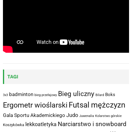
TAGI
Bieg uliczny
badminton
Boks
3x3
bieg przełajowy
Bilard
Futsal mężczyzn
Ergometr wioślarski
Judo
Gala Sportu Akademickiego
Juwenalia
Kolarstwo górskie
Narciarstwo i snowboard
lekkoatletyka
Koszykówka