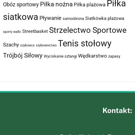
Piłka
Piłka nożna
Obóz sportowy
Piłka plażowa
siatkowa
Pływanie
Siatkówka plażowa
samoobrona
Strzelectwo Sportowe
Streetbasket
sporty walki
Tenis stołowy
Szachy
szybowce
szybownictwo
Trójbój Siłowy
Wędkarstwo
Wyciskanie sztangi
zapasy
Kontakt: