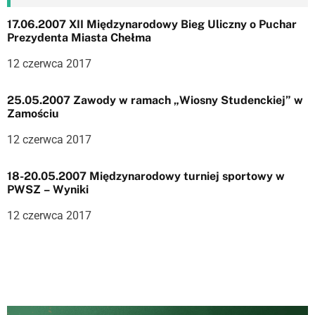
j
17.06.2007 XII Międzynarodowy Bieg Uliczny o Puchar
a
Prezydenta Miasta Chełma
w
12 czerwca 2017
p
25.05.2007 Zawody w ramach „Wiosny Studenckiej” w
i
Zamościu
s
12 czerwca 2017
u
18-20.05.2007 Międzynarodowy turniej sportowy w
PWSZ – Wyniki
12 czerwca 2017