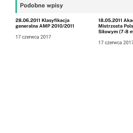
g
Podobne wpisy
a
28.06.2011 Klasyfikacja
18.05.2011 Aka
c
generalna AMP 2010/2011
Mistrzosta Pols
Siłowym (7-8 m
j
17 czerwca 2017
17 czerwca 201
a
w
p
i
s
u