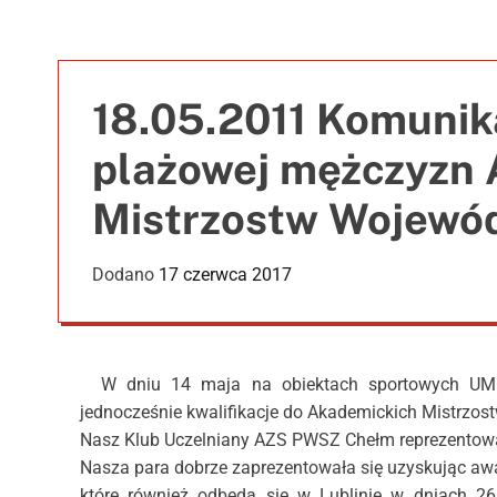
18.05.2011 Komunika
plażowej mężczyzn
Mistrzostw Wojewó
Dodano
17 czerwca 2017
W dniu 14 maja na obiektach sportowych UMCS
jednocześnie kwalifikacje do Akademickich Mistrzost
Nasz Klub Uczelniany AZS PWSZ Chełm reprezentow
Nasza para dobrze zaprezentowała się uzyskując awa
które również odbędą się w Lublinie w dniach 2