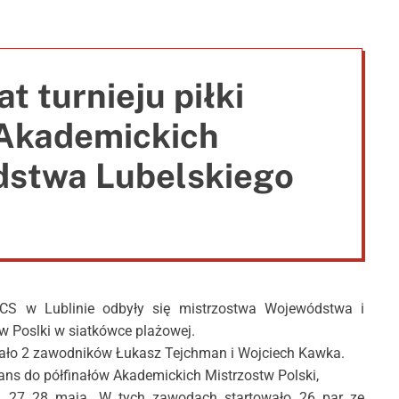
e
t turnieju piłki
 Akademickich
dstwa Lubelskiego
 w Lublinie odbyły się mistrzostwa Wojewódstwa i
w Poslki w siatkówce plażowej.
ało 2 zawodników Łukasz Tejchman i Wojciech Kawka.
ns do półfinałów Akademickich Mistrzostw Polski,
6, 27 28 maja. W tych zawodach startowało 26 par ze