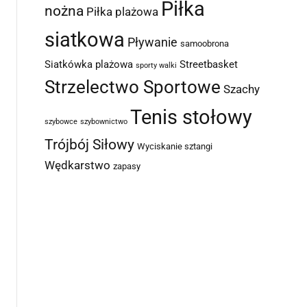
Piłka
nożna
Piłka plażowa
siatkowa
Pływanie
samoobrona
Siatkówka plażowa
Streetbasket
sporty walki
Strzelectwo Sportowe
Szachy
Tenis stołowy
szybowce
szybownictwo
Trójbój Siłowy
Wyciskanie sztangi
Wędkarstwo
zapasy