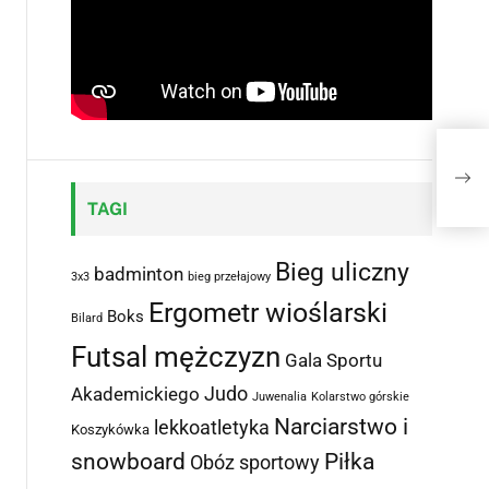
28.
TAGI
Bieg uliczny
badminton
3x3
bieg przełajowy
Ergometr wioślarski
Boks
Bilard
Futsal mężczyzn
Gala Sportu
Judo
Akademickiego
Juwenalia
Kolarstwo górskie
Narciarstwo i
lekkoatletyka
Koszykówka
snowboard
Piłka
Obóz sportowy