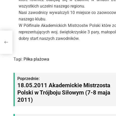
wszystkich uczelni naszego regionu.
Nasi zawodnicy wywalczyli 10 miejsce co zaowoco
naszego klubu.
W Półfinale Akademickich Mistrzostw Polski które z
reprezentujących woj. świętokrzyskie 3 pary, małopol
dobry start naszych zawodników.
Tagi:
Piłka plażowa
N
Poprzednie:
18.05.2011 Akademickie Mistrzosta
a
Polski w Trójboju Siłowym (7-8 maja
w
2011)
i