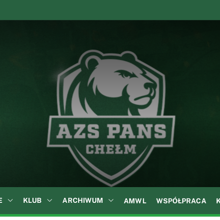
A
Z
S
P
A
N
S
w
C
h
e
ł
E
KLUB
ARCHIWUM
AMWL
WSPÓŁPRACA
m
i