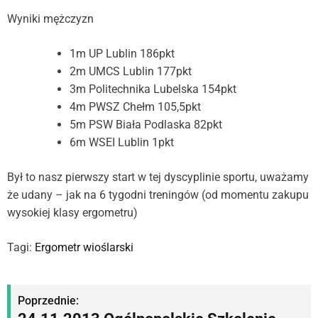
Wyniki mężczyzn
1m UP Lublin 186pkt
2m UMCS Lublin 177pkt
3m Politechnika Lubelska 154pkt
4m PWSZ Chełm 105,5pkt
5m PSW Biała Podlaska 82pkt
6m WSEI Lublin 1pkt
Był to nasz pierwszy start w tej dyscyplinie sportu, uważamy
że udany – jak na 6 tygodni treningów (od momentu zakupu
wysokiej klasy ergometru)
Tagi:
Ergometr wioślarski
N
Poprzednie: