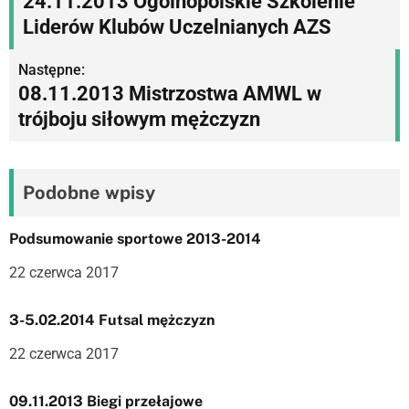
24.11.2013 Ogólnopolskie Szkolenie
a
Liderów Klubów Uczelnianych AZS
w
Następne:
i
08.11.2013 Mistrzostwa AMWL w
g
trójboju siłowym mężczyzn
a
c
Podobne wpisy
j
Podsumowanie sportowe 2013-2014
a
22 czerwca 2017
w
p
3-5.02.2014 Futsal mężczyzn
i
22 czerwca 2017
s
09.11.2013 Biegi przełajowe