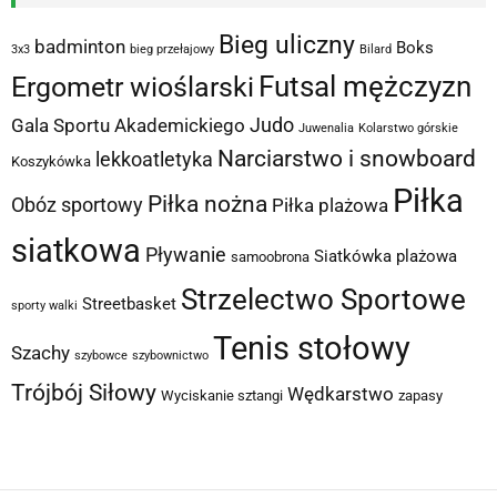
Bieg uliczny
badminton
Boks
3x3
bieg przełajowy
Bilard
Futsal mężczyzn
Ergometr wioślarski
Judo
Gala Sportu Akademickiego
Juwenalia
Kolarstwo górskie
Narciarstwo i snowboard
lekkoatletyka
Koszykówka
Piłka
Piłka nożna
Obóz sportowy
Piłka plażowa
siatkowa
Pływanie
Siatkówka plażowa
samoobrona
Strzelectwo Sportowe
Streetbasket
sporty walki
Tenis stołowy
Szachy
szybowce
szybownictwo
Trójbój Siłowy
Wędkarstwo
Wyciskanie sztangi
zapasy