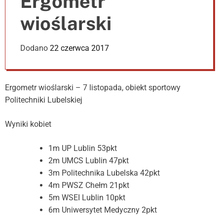
Ergometr
e
r
wioślarski
m
o
d
Dodano
22 czerwca 2017
e
Ergometr wioślarski – 7 listopada, obiekt sportowy
Politechniki Lubelskiej
Wyniki kobiet
1m UP Lublin 53pkt
2m UMCS Lublin 47pkt
3m Politechnika Lubelska 42pkt
4m PWSZ Chełm 21pkt
5m WSEI Lublin 10pkt
6m Uniwersytet Medyczny 2pkt