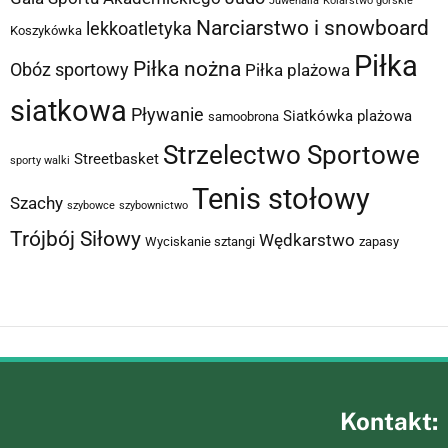
Juwenalia
Kolarstwo górskie
Narciarstwo i snowboard
lekkoatletyka
Koszykówka
Piłka
Piłka nożna
Obóz sportowy
Piłka plażowa
siatkowa
Pływanie
Siatkówka plażowa
samoobrona
Strzelectwo Sportowe
Streetbasket
sporty walki
Tenis stołowy
Szachy
szybowce
szybownictwo
Trójbój Siłowy
Wędkarstwo
Wyciskanie sztangi
zapasy
Kontakt: