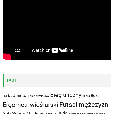
TAGI
Bieg uliczny
badminton
Boks
3x3
bieg przełajowy
Bilard
Futsal mężczyzn
Ergometr wioślarski
Judo
Gala Sportu Akademickiego