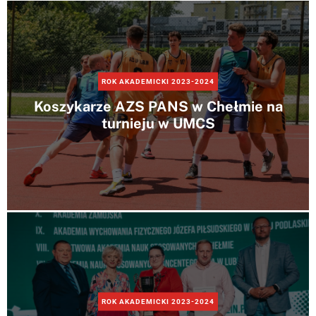
e
r
m
o
d
e
ROK AKADEMICKI 2023-2024
Koszykarze AZS PANS w Chełmie na
turnieju w UMCS
ROK AKADEMICKI 2023-2024