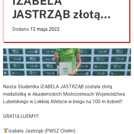
IZABELA
e
r
JASTRZĄB złotą
m
o
d
medalistką w
Dodano
12 maja 2022
e
Akademickich
Mistrzostwach
Województwa
Lubelskiego w
Nasza Studentka IZABELA JASTRZĄB została
złotą
Lekkiej Atletyce!
medalistką w Akademickich Mistrzostwach Województwa
Lubelskiego w Lekkiej Atletyce w biegu na 100 m kobiet!!
GRATULUJEMY!!
Izabela Jastrząb (PWSZ Chełm)