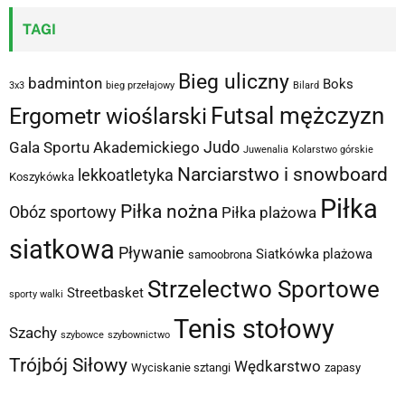
TAGI
Bieg uliczny
badminton
Boks
3x3
bieg przełajowy
Bilard
Futsal mężczyzn
Ergometr wioślarski
Judo
Gala Sportu Akademickiego
Juwenalia
Kolarstwo górskie
Narciarstwo i snowboard
lekkoatletyka
Koszykówka
Piłka
Piłka nożna
Obóz sportowy
Piłka plażowa
siatkowa
Pływanie
Siatkówka plażowa
samoobrona
Strzelectwo Sportowe
Streetbasket
sporty walki
Tenis stołowy
Szachy
szybowce
szybownictwo
Trójbój Siłowy
Wędkarstwo
Wyciskanie sztangi
zapasy