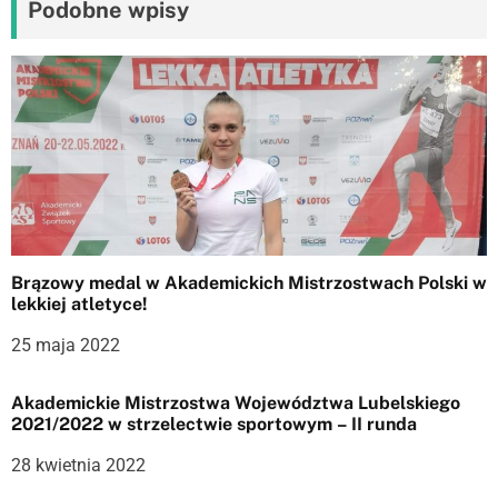
j
Podobne wpisy
a
w
p
i
s
u
Brązowy medal w Akademickich Mistrzostwach Polski w
lekkiej atletyce!
25 maja 2022
Akademickie Mistrzostwa Województwa Lubelskiego
2021/2022 w strzelectwie sportowym – II runda
28 kwietnia 2022