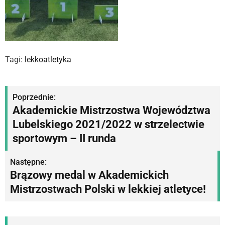
Tagi:
lekkoatletyka
N
Poprzednie:
Akademickie Mistrzostwa Województwa
a
Lubelskiego 2021/2022 w strzelectwie
w
sportowym – II runda
i
Następne:
g
Brązowy medal w Akademickich
Mistrzostwach Polski w lekkiej atletyce!
a
c