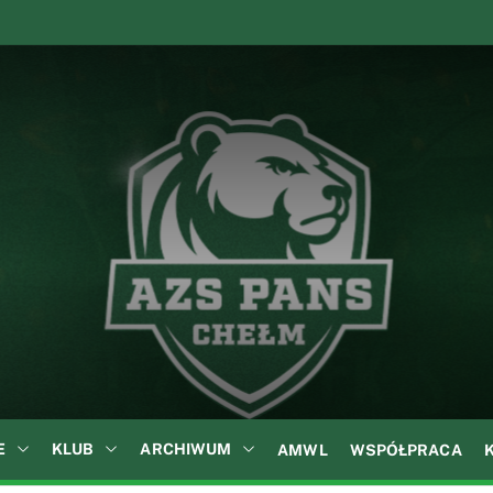
A
Z
S
P
A
N
S
w
C
h
e
ł
E
KLUB
ARCHIWUM
AMWL
WSPÓŁPRACA
m
i