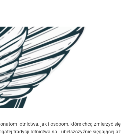
i
a
t
r
c
c
h
h
c
o
l
o
r
m
o
d
e
onatom lotnictwa, jak i osobom, które chcą zmierzyć się
gatej tradycji lotnictwa na Lubelszczyźnie sięgającej aż