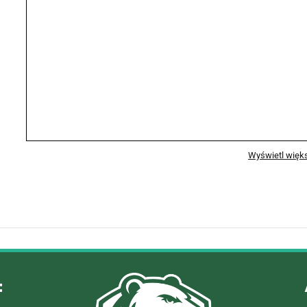
Wyświetl więk
: