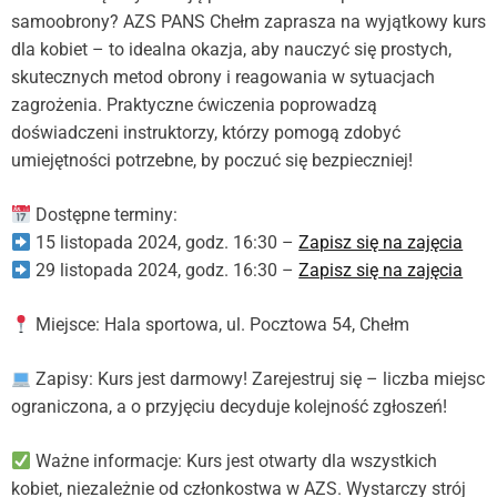
e
r
samoobrony? AZS PANS Chełm zaprasza na wyjątkowy kurs
m
dla kobiet – to idealna okazja, aby nauczyć się prostych,
o
skutecznych metod obrony i reagowania w sytuacjach
d
zagrożenia. Praktyczne ćwiczenia poprowadzą
e
doświadczeni instruktorzy, którzy pomogą zdobyć
umiejętności potrzebne, by poczuć się bezpieczniej!
Dostępne terminy:
15 listopada 2024, godz. 16:30 –
Zapisz się na zajęcia
29 listopada 2024, godz. 16:30 –
Zapisz się na zajęcia
Miejsce: Hala sportowa, ul. Pocztowa 54, Chełm
Zapisy: Kurs jest darmowy! Zarejestruj się – liczba miejsc
ograniczona, a o przyjęciu decyduje kolejność zgłoszeń!
Ważne informacje: Kurs jest otwarty dla wszystkich
kobiet, niezależnie od członkostwa w AZS. Wystarczy strój